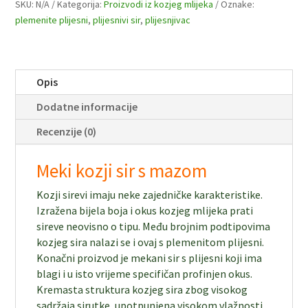
SKU:
N/A
Kategorija:
Proizvodi iz kozjeg mlijeka
Oznake:
plemenite plijesni
,
plijesnivi sir
,
plijesnjivac
Opis
Dodatne informacije
Recenzije (0)
Meki kozji sir s mazom
Kozji sirevi imaju neke zajedničke karakteristike.
Izražena bijela boja i okus kozjeg mlijeka prati
sireve neovisno o tipu. Među brojnim podtipovima
kozjeg sira nalazi se i ovaj s plemenitom plijesni.
Konačni proizvod je mekani sir s plijesni koji ima
blagi i u isto vrijeme specifičan profinjen okus.
Kremasta struktura kozjeg sira zbog visokog
sadržaja sirutke, upotpunjena visokom vlažnosti