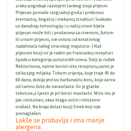
zraka pogoduje razvojem tankog sloja plijesni.
Plijesan pomaže razgradnji gruša i pridonosi
kremastoj, bogatoj i mekanoj strukturi. Svakako
uz današnju tehnologiju i u našoj sirani bijela
plijesan može biti i prošarana sa crvenom, žutom
ili crnom plijesni, sve ovisno od kreativnog
nadahnuća našeg sirarskog majstora:-) Naš
pljesnivi kozji sir je rađen po francuskoj recepturi.
Spada u kategoriju polutvrdih sireva. Dalji je rođak
Reblochona, naime koristi istu recepturu,samo je
od kozjeg mlijeka. Tokom zrijenja, koje traje 45 do
60 dana, dobija jestivu baršunastu koru, koja varira
od tamno žute do narančaste. Sir je glatke
teksture,a tjesto je pri korici maslasto. Miris mu je
jak i intezivan, okus blago voćni i intezivno
orašast. Na kraju dolazi kozji šmek koji nije
prenaglašen.
Lakše se probavlja i ima manje
alergena