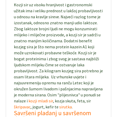
Kozji sir uz visoku hranjivost i gastronomski
užitak ima i veliku prednost u lakšoj probavljivosti
u odnosu na kravlje sireve. Najveći razlog tome je
izostanak, odnosno znatno manji udio laktoze.
Zbog laktoze brojni ljudi ne mogu konzumirati
mlijeko i mliječne proizvode, a kozji sir je sadrži u
znatno manjim količinama. Dodatni benefit
kozjeg sira je što nema protein kazein A1 koji
može uzrokovati probavne teškoće. Kozji sir je
bogat proteinima i zbog svog je sastava najbliži
ljudskom mlijeku čime se ostvaruje laka
probavljivost. Za kilogram kozjeg sira potrebno je
osam litara mlijeka. Uz vrhunske uvjete i
najsuvremeniju opremu na ranču Letec koji je
okružen šumom livadom i pašnjacima napravljena
je moderna sirana. Osim "plijesnivca" u ponudi se
nalaze i
kozji mladi sir
, kozja skuta, feta, sir
škripavac
, jogurt, kefir te
sirutka
.
Savršeni pladanj u savršenom