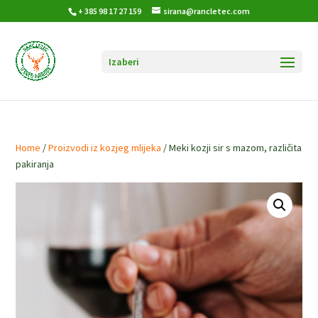
+ 385 98 17 27 159
sirana@rancletec.com
Home
/
Proizvodi iz kozjeg mlijeka
/ Meki kozji sir s mazom, različita
pakiranja