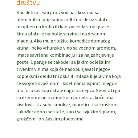
društvu
Kao delikatesni proizvod naš kozji sir sa
plemenitim plijesnima odlično ide uz salate,
otopljen na kruhu ili kao zvijezda sirne plate.
Sirnu platu je najbolje servirati na drvenom
pladnju. Ako mu priložite komadiće domaćeg
kruha i neko vrhunsko vino sa voćnom aromom,
imate savršenu kombinaciju i za najzahtjevnije
goste. Uparuje se također sa jakim odležalim
crvenim vinima koja će nadopunjavati njegov
kopleksni i delikatni okus ili mlada bijela vina koja
će svojom svježinom i kiselinama ispirati njegov
moćni okus koji ostaje dugo na nepcu. Servirati ga
sa džemom od maline koja pored slatkoće ima i
kiselosti. Uz suhe smokve, marelice i sa kruškom
također dobro se slaže, kao i sa svježim šipkom,
grožđem i orašastim plodovima.