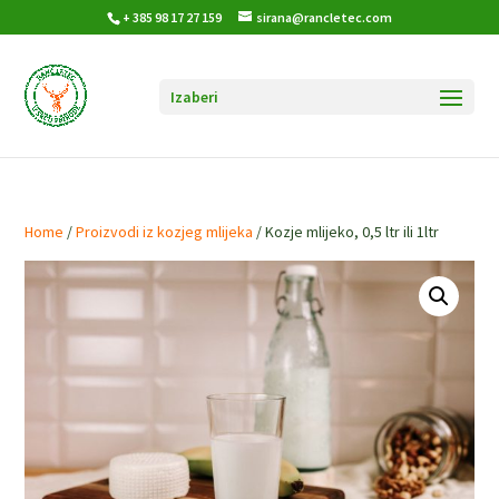
+ 385 98 17 27 159
sirana@rancletec.com
Home
/
Proizvodi iz kozjeg mlijeka
/ Kozje mlijeko, 0,5 ltr ili 1ltr