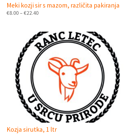
Meki kozji sir s mazom, različita pakiranja
€
8.00
–
€
22.40
Kozja sirutka, 1 ltr