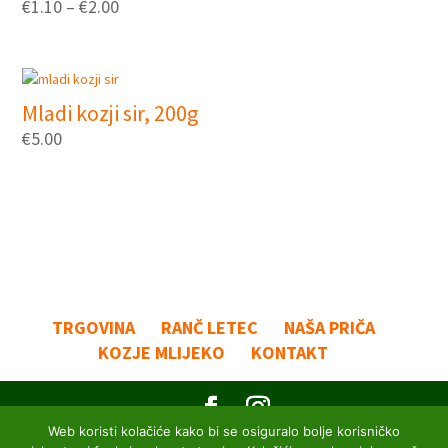
€
1.10
–
€
2.00
Mladi kozji sir, 200g
€
5.00
TRGOVINA
RANČ LETEC
NAŠA PRIČA
KOZJE MLIJEKO
KONTAKT
Web koristi kolačiće kako bi se osiguralo bolje korisničko
Sva prava zadržana 2023 © O.g. Letec d.o.o.